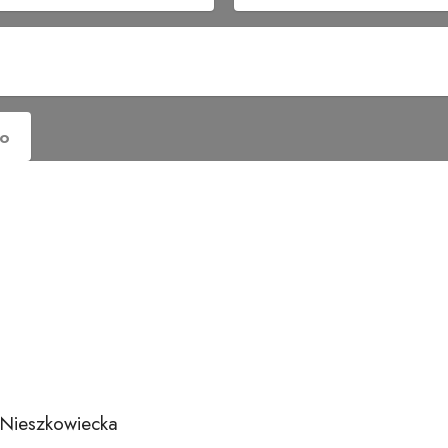
io
i
.
ome staging per chi vende.
ome styling per chi affitta.
otografia.
ortfolio
AQ
 Nieszkowiecka