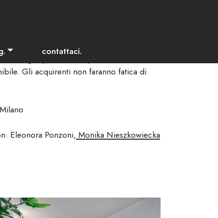
ocale in Costruzione
n zona Gonin, in costruzione.
costruzione consente di pianificare
g.
contattaci.
ione degli spazi in anticipo, valorizzando
nibile. Gli acquirenti non faranno fatica di
Milano
on: Eleonora Ponzoni,
Monika Nieszkowiecka