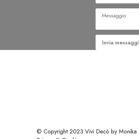
Invia messagg
home
.
serviz
h
h
f
p
F
© Copyright 2023 Vivi Decò by Monika