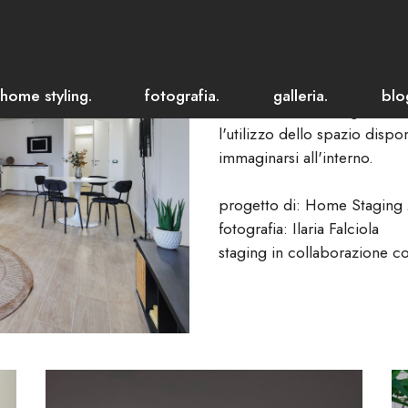
Milano | Tril
Un appartamento trilocale i
Allestire la casa durante la 
home styling.
fotografia.
galleria.
blo
l'arredamento e l'organizzaz
l'utilizzo dello spazio dispo
immaginarsi all'interno.
progetto di: Home Staging 
fotografia:
Ilaria Falciola
staging in collaborazione c