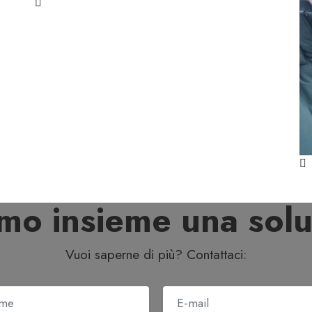
amo insieme una solu
Vuoi saperne di più? Contattaci: