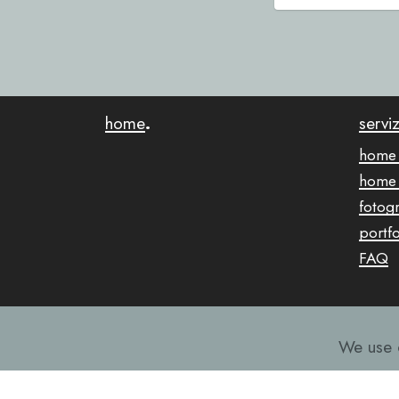
home
.
serviz
home 
home s
fotogr
portfo
FAQ
We use c