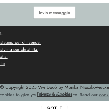
Invia messaggio
i
.
staging per chi vende.
tyling per chi affitta.
afia.
lio
.
© Copyright 2023 Vivi Decò by Monika Nieszkowiecka
Privacy & Cookies
ookies to give you the best experience. Read our
cooki
GOT IT
Offline Website Software