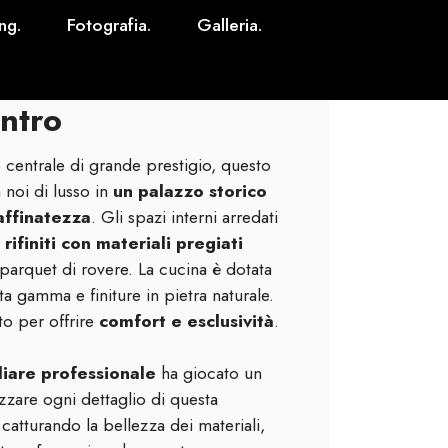
ng.
Fotografia.
Galleria.
ntro
 centrale di grande prestigio, questo
 noi di lusso in
un palazzo storico
affinatezza
. Gli spazi interni arredati
rifiniti con materiali pregiati
arquet di rovere. La cucina è dotata
ta gamma e finiture in pietra naturale.
o per offrire
comfort e esclusività
.
liare professionale
ha giocato un
izzare ogni dettaglio di questa
, catturando la bellezza dei materiali,